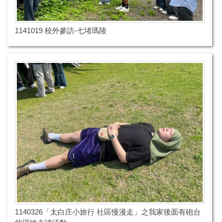
1141019 校外參訪-七堵瑪陵
1140326「太白庄小旅行 社區慢漫走」之我家後面有砲台