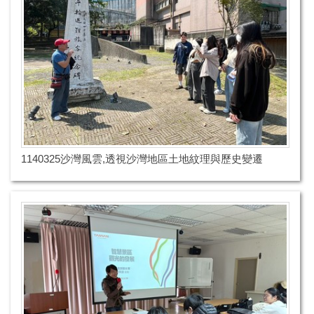
1140325沙灣風雲,透視沙灣地區土地紋理與歷史變遷