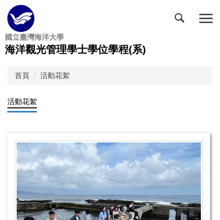
跳
到
主
國立臺灣海洋大學
要
海洋觀光管理學士學位學程(系)
內
容
區
首頁
活動花絮
活動花絮