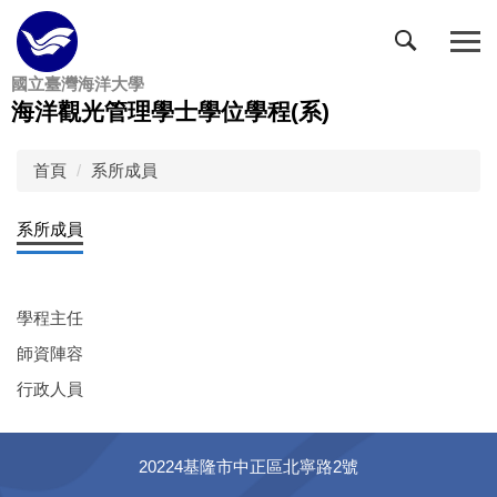
跳
到
主
國立臺灣海洋大學
要
海洋觀光管理學士學位學程(系)
內
容
區
首頁
系所成員
系所成員
學程主任
師資陣容
行政人員
20224基隆市中正區北寧路2號