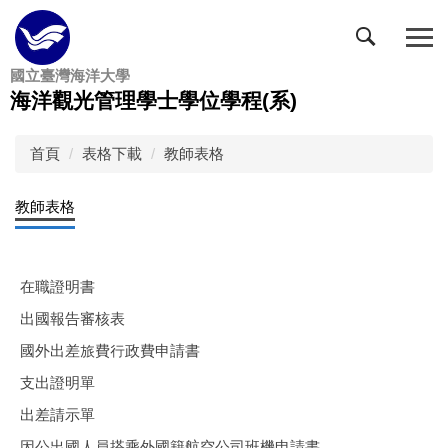
跳
到
主
國立臺灣海洋大學
要
海洋觀光管理學士學位學程(系)
內
容
區
首頁
表格下載
教師表格
教師表格
在職證明書
出國報告審核表
國外出差旅費行政費申請書
支出證明單
出差請示單
因公出國人員搭乘外國籍航空公司班機申請書