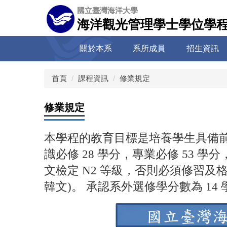
跳
國立臺灣海洋大學
到
海洋觀光管理學士學位學程(
主
要
關於本系
系所成員
招生資訊
內
容
區
首頁
課程資訊
修業規定
修業規定
本學程的教育目標是培養學生具備前
識必修 28 學分，專業必修 53 學分
文檢定 N2 等級，否則必須修習
韓文)。 承認系外選修學分數為 14